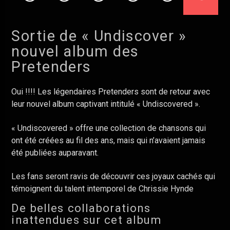
TITRE / ARTISTE
THE BOTTOM
DAUGHTRY
Sortie de « Undiscover »
nouvel album des
Pretenders
Oui !!!! Les légendaires Pretenders sont de retour avec
leur nouvel album captivant intitulé « Undiscovered ».
ROCK
« Undiscovered » offre une collection de chansons qui
ont été créées au fil des ans, mais qui n’avaient jamais
été publiées auparavant.
METAL
Les fans seront ravis de découvrir ces joyaux cachés qui
témoignent du talent intemporel de Chrissie Hynde
DANCE
De belles collaborations
inattendues sur cet album