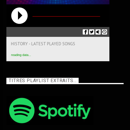
HISTORY - LATEST PLAYED SONGS
reading data...
TITRES PLAYLIST EXTRAITS…