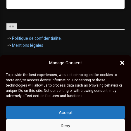
++
>>
Politique de confidentialité.
>>
Mentions légales
Manage Consent
To provide the best experiences, we use technologies like cookies to
store and/or access device information. Consenting to these
technologies will allow us to process data such as browsing behavior or
unique IDs on this site. Not consenting or withdrawing consent, may
adversely affect certain features and functions.
© KIZROCK est une marque déposée, tous droits
réservés, 2020 - 2026
Accept
Deny