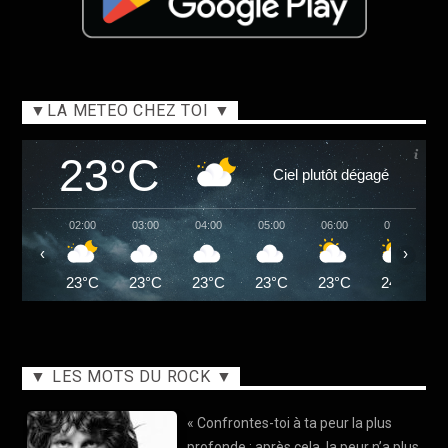
▼LA METEO CHEZ TOI ▼
23°C
Ciel plutôt dégagé
02:00
03:00
04:00
05:00
06:00
07:00
‹
›
23°C
23°C
23°C
23°C
23°C
24°C
▼ LES MOTS DU ROCK ▼
« Confrontes-toi à ta peur la plus
profonde ; après cela, la peur n’a plus