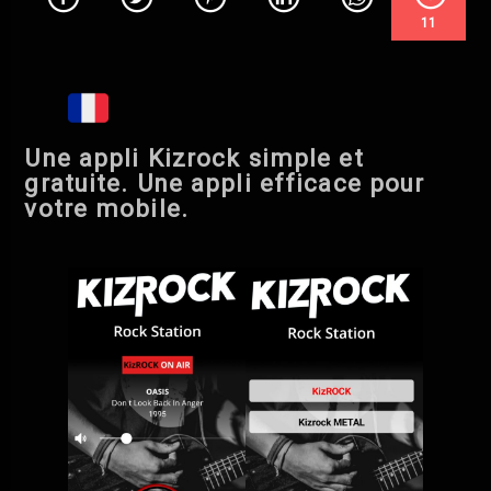
TITRE / ARTISTE
11
STEAL YOUR HEART AWAY
WHITESNAKE
Une appli Kizrock simple et
gratuite. Une appli efficace pour
votre mobile.
ROCK
METAL
DANCE