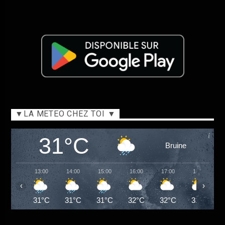
▼LA METEO CHEZ TOI ▼
31°C
Bruine
13:00
14:00
15:00
16:00
17:00
18:00
‹
›
31°C
31°C
31°C
32°C
32°C
31°C