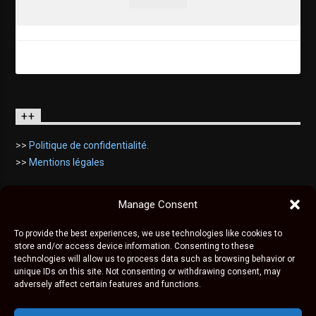
++
>>
Politique de confidentialité.
>>
Mentions légales
Manage Consent
To provide the best experiences, we use technologies like cookies to
store and/or access device information. Consenting to these
technologies will allow us to process data such as browsing behavior or
unique IDs on this site. Not consenting or withdrawing consent, may
adversely affect certain features and functions.
© KIZROCK est une marque déposée, tous droits
réservés, 2020 - 2026