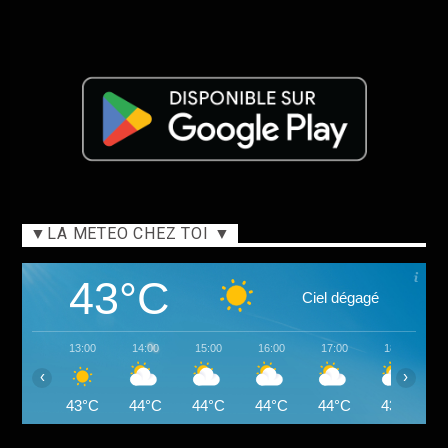
▼LA METEO CHEZ TOI ▼
43°C
Ciel dégagé
13:00
14:00
15:00
16:00
17:00
18:00
‹
›
43°C
44°C
44°C
44°C
44°C
43°C