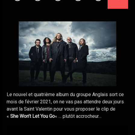
TITRE / ARTISTE
HIGH HOPES
PINK FLOYD
ROCK
METAL
Le nouvel et quatrième album du groupe Anglais sort ce
mois de février 2021, on ne vas pas attendre deux jours
avant la Saint Valentin pour vous proposer le clip de
«
She Won’t Let You Go
« … plutôt accrocheur…
DANCE