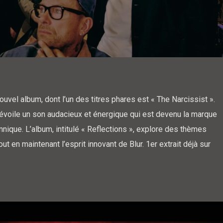
ouvel album, dont l’un des titres phares est « The Narcissist ».
évoile un son audacieux et énergique qui est devenu la marque
nnique. L’album, intitulé « Reflections », explore des thèmes
ut en maintenant l’esprit innovant de Blur. 1er extrait déjà sur