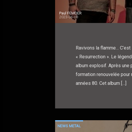
Paul FEMDER
2023-06-08
Ravivons la flamme… C’est
« Resurrection ». Le légen
album explosif. Après une p
formation renouvelée pour r
années 80. Cet album […]
NEWS METAL