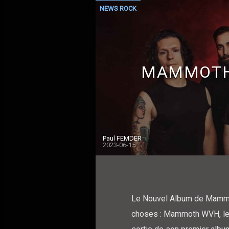
NEWS ROCK
MAMMOTH
Paul FEMDER
2023-06-15
Le Nouvel Album de Mammo
choses : Mammoth WVH, le p