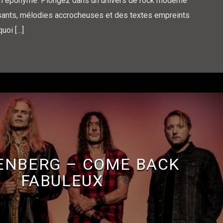
um éponyme. Plongez dans un univers de rock moderne
issants, mélodies accrocheuses et des textes empreints
uoi […]
ENBERG – COME BACK
FABULEUX