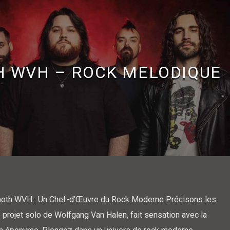
 WVH – ROCK MELODIQUE
th WVH : Un Chef-d’Œuvre du Rock Moderne Précisons les
rojet solo de Wolfgang Van Halen, fait sensation avec la