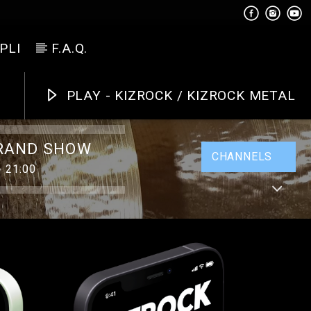
PLI
F.A.Q.
PLAY - KIZROCK / KIZROCK METAL
RAND SHOW
CHANNELS
21:00
ROCK
METAL
DANCE