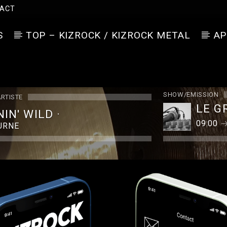
ACT
S
TOP – KIZROCK / KIZROCK METAL
AP
SHOW/EMISSION
ARTISTE
LE G
IN' WILD ·
09:00
URNE