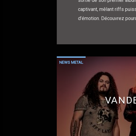
sortie de son premier alb
captivant, mêlant riffs pu
d’émotion. Découvrez pourq
NEWS METAL
VAND