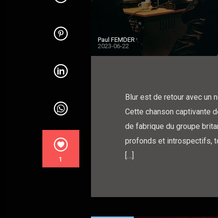
Paul FEMDER
2023-06-22
Blur est de retour avec un n
Cette chanson captivante d
de fabrique du groupe brita
profonds et introspectifs, to
[…]
1