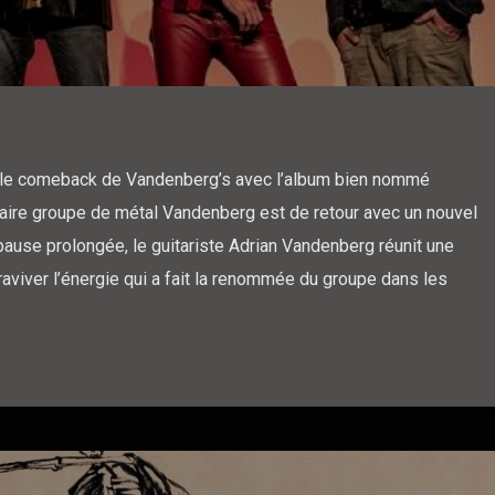
 le comeback de Vandenberg’s avec l’album bien nommé
daire groupe de métal Vandenberg est de retour avec un nouvel
ause prolongée, le guitariste Adrian Vandenberg réunit une
aviver l’énergie qui a fait la renommée du groupe dans les