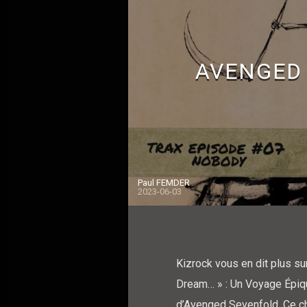
AVENGED 
Paul FEMDER
2023-06-03
Kizrock vous en dit plus s
Dream… » : Un Voyage Épiqu
d’Avenged Sevenfold. Ce ch