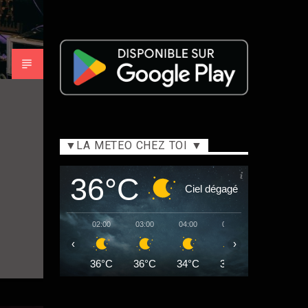
▼LA METEO CHEZ TOI ▼
36°C
Ciel dégagé
02:00
03:00
04:00
05:00
06:00
‹
›
36°C
36°C
34°C
34°C
33°C