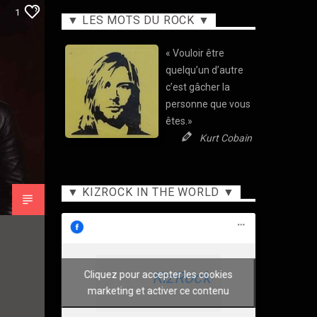
1
▼ LES MOTS DU ROCK ▼
« Vouloir être
quelqu’un d’autre
c’est gâcher la
personne que vous
êtes.»
Kurt Cobain
▼ KIZROCK IN THE WORLD ▼
KizRock
Cliquez pour accepter les cookies
marketing et activer ce contenu