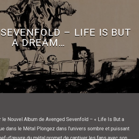
SEVENFOLD – LIFE IS BUT
A DREAM…
ur le Nouvel Album de Avenged Sevenfold – « Life Is But a
e dans le Métal Plongez dans l’univers sombre et puissant
ef-d’œuvre du métal promet de captiver les fans avec son